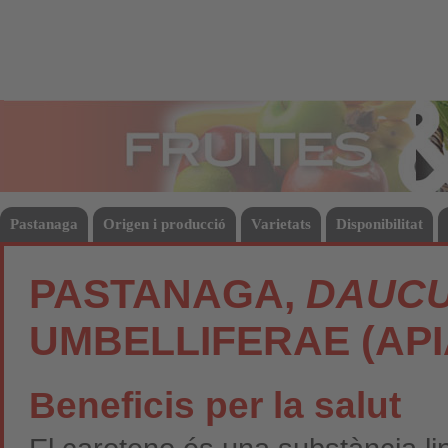
Fruites
Hort
Pastanaga
Origen i producció
Varietats
Disponibilitat
PASTANAGA,
DAUCU
UMBELLIFERAE (AP
Beneficis per la salut