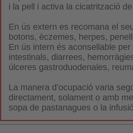
i la pell i activa la cicatrització 
En ús extern es recomana el seu
botons, èczemes, herpes, penel
En ús intern és aconsellable pe
intestinals, diarrees, hemorràgie
úlceres gastroduodenales, reumat
La manera d'ocupació varia sego
directament, solament o amb mel 
sopa de pastanagues o la infusió