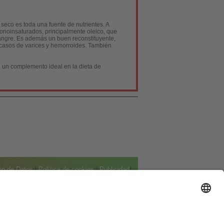
seco es toda una fuente de nutrientes. A
onoinsaturados, principalmente oleico, que
 sangre. Es además un buen reconstituyente,
n casos de varices y hemorroides. También
 un complemento ideal en la dieta de
ión de Datos
|
Política de cookies
|
Publicidad
]