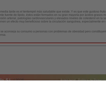
dia tarde es el tentempié más saludable que existe. Y es que este gustoso fruto 
te fuente de lípido, éstos están formados en su gran mayoría por ácidos grasos m
tensión arterial, patologías cardiovasculares y elevados niveles de colesterol en la
 Tienen un efecto muy beneficioso sobre la circulación sanguínea, especialmente e
no se aconseja su consumo a personas con problemas de obesidad pero constituyen
ensa.
a, S.L.
/ 2026
[
Aviso legal
|
Política de Protecc