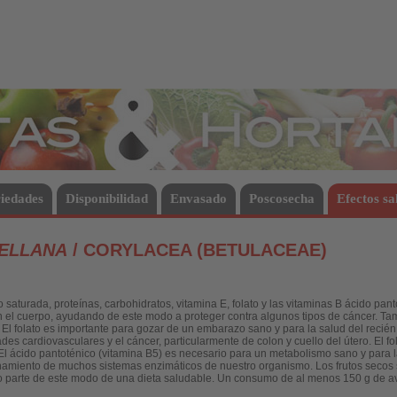
Hortalizas
iedades
Disponibilidad
Envasado
Poscosecha
Efectos sa
ELLANA
/ CORYLACEA (BETULACEAE)
saturada, proteínas, carbohidratos, vitamina E, folato y las vitaminas B ácido pant
 en el cuerpo, ayudando de este modo a proteger contra algunos tipos de cáncer. T
s. El folato es importante para gozar de un embarazo sano y para la salud del reci
s cardiovasculares y el cáncer, particularmente de colon y cuello del útero. El fol
l ácido pantoténico (vitamina B5) es necesario para un metabolismo sano y para l
ionamiento de muchos sistemas enzimáticos de nuestro organismo. Los frutos secos
 parte de este modo de una dieta saludable. Un consumo de al menos 150 g de avel