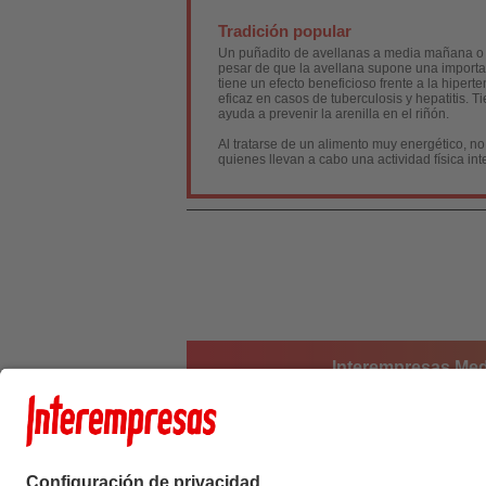
Tradición popular
Un puñadito de avellanas a media mañana o me
pesar de que la avellana supone una importan
tiene un efecto beneficioso frente a la hiper
eficaz en casos de tuberculosis y hepatitis.
ayuda a prevenir la arenilla en el riñón.
Al tratarse de un alimento muy energético, 
quienes llevan a cabo una actividad física int
Interempresas Medi