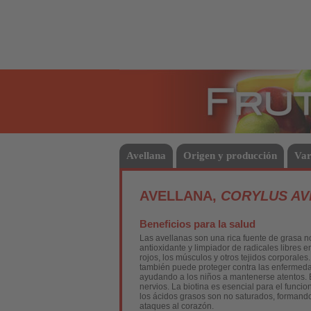
Frutas
Avellana
Origen y producción
Var
AVELLANA,
CORYLUS AV
Beneficios para la salud
Las avellanas son una rica fuente de grasa no 
antioxidante y limpiador de radicales libres
rojos, los músculos y otros tejidos corporale
también puede proteger contra las enfermedade
ayudando a los niños a mantenerse atentos. E
nervios. La biotina es esencial para el func
los ácidos grasos son no saturados, formando
ataques al corazón.