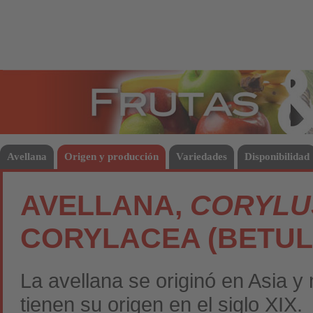
Frutas
Hort
Avellana
Origen y producción
Variedades
Disponibilidad
AVELLANA,
CORYLU
CORYLACEA (BETU
La avellana se originó en Asia y
tienen su origen en el siglo XIX.