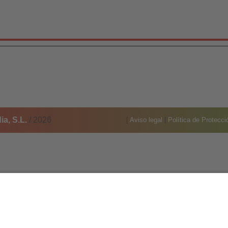
a, S.L.
/ 2026
[
Aviso legal
|
Política de Protecc