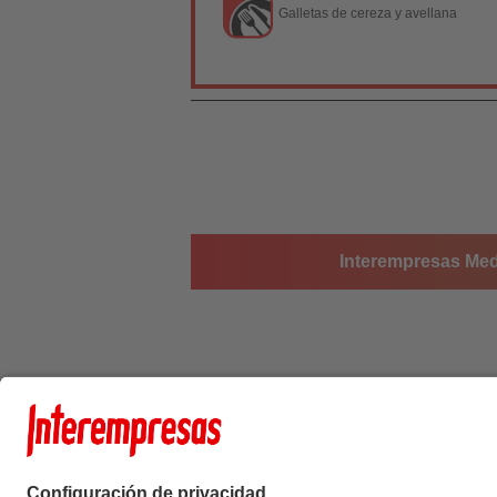
Galletas de cereza y avellana
Interempresas Medi