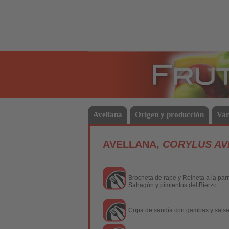
Frutas
Avellana
Origen y producción
Var
AVELLANA,
CORYLUS AV
Brocheta de rape y Reineta a la parr
Sahagún y pimientos del Bierzo
Copa de sandía con gambas y salsa