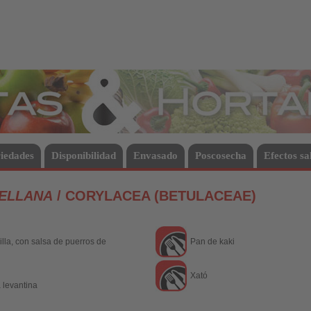
Hortalizas
iedades
Disponibilidad
Envasado
Poscosecha
Efectos sa
ELLANA
/ CORYLACEA (BETULACEAE)
illa, con salsa de puerros de
Pan de kaki
Xató
 levantina