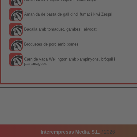
Amanida de pasta de gall dindi fumat i kiwi Zespri
Bacallà amb tomàquet, gambes i alvocat
Broquetes de porc amb pomes
Carn de vaca Wellington amb xampinyons, bròquil i
pastanagues
Interempresas Media, S.L.
/ 2026