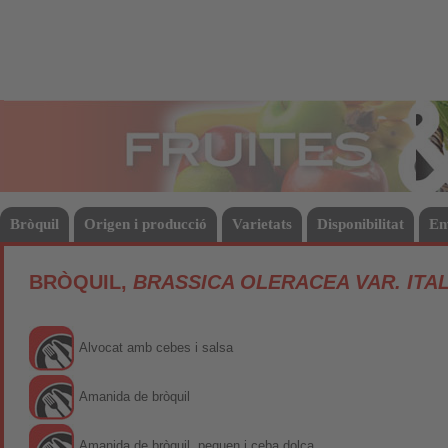
Fruites
Hort
Bròquil
Origen i producció
Varietats
Disponibilitat
En
BRÒQUIL,
BRASSICA OLERACEA VAR. ITA
Alvocat amb cebes i salsa
Amanida de bròquil
Amanida de bròquil, pequen i ceba dolça