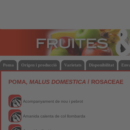
Fruites
Hort
Poma
Origen i producció
Varietats
Disponibilitat
Env
POMA,
MALUS DOMESTICA
/ ROSACEAE
Acompanyament de nou i pebrot
Amanida calenta de col llombarda