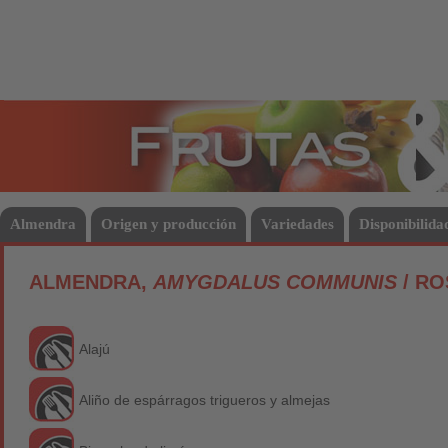
Frutas
Hort
Almendra
Origen y producción
Variedades
Disponibilida
ALMENDRA,
AMYGDALUS COMMUNIS
/ R
Alajú
Aliño de espárragos trigueros y almejas