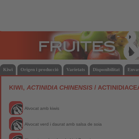
Fruites
Hort
Kiwi
Origen i producció
Varietats
Disponibilitat
Enva
KIWI,
ACTINIDIA CHINENSIS
/ ACTINIDIACE
Alvocat amb kiwis
Alvocat verd i daurat amb salsa de soia